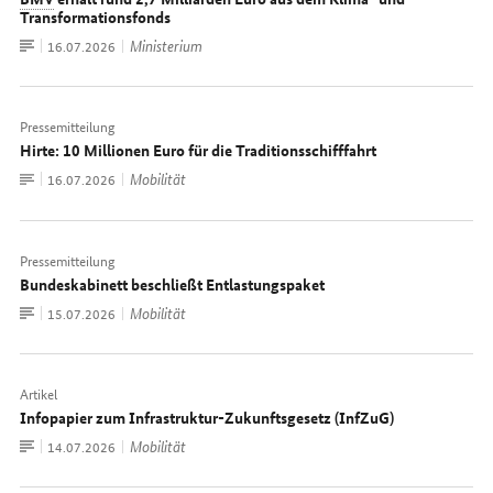
Transformationsfonds
Zum
Ministerium
Datum:
16.07.2026
Dokument
Pressemitteilung
Hirte: 10 Millionen Euro für die Traditionsschifffahrt
Zum
Mobilität
Datum:
16.07.2026
Dokument
Pressemitteilung
Bundeskabinett beschließt Entlastungspaket
Zum
Mobilität
Datum:
15.07.2026
Dokument
Artikel
Infopapier zum Infrastruktur-Zukunftsgesetz (InfZuG)
Zum
Mobilität
Datum:
14.07.2026
Dokument