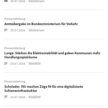
Video
Ministerium
Datum:
30.07.2026
Pressemitteilung
Amtsübergabe im Bundesministerium für Verkehr
Zum
Ministerium
Datum:
29.07.2026
Dokument
Pressemitteilung
Lange: Stärken die Elektromobilität und geben Kommunen mehr
Handlungsspielräume
Zum
Mobilität
Datum:
29.07.2026
Dokument
Pressemitteilung
Schnieder: Wir machen Züge fit für eine digitalisierte
Schieneninfrastruktur
Zum
Mobilität
Datum:
24.07.2026
Dokument