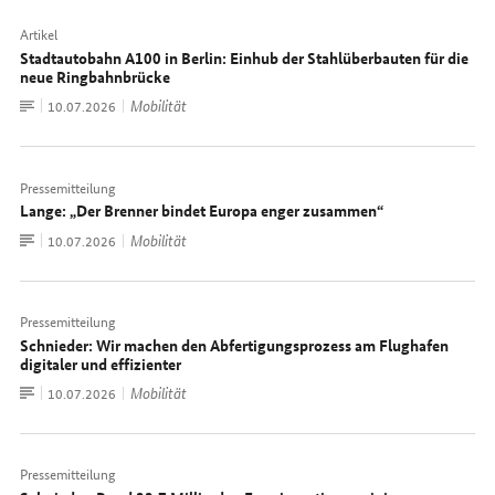
Artikel
Stadtautobahn A100 in Berlin: Einhub der Stahlüberbauten für die
neue Ringbahnbrücke
Zum
Mobilität
Datum:
10.07.2026
Dokument
Pressemitteilung
Lange: „Der Brenner bindet Europa enger zusammen“
Zum
Mobilität
Datum:
10.07.2026
Dokument
Pressemitteilung
Schnieder: Wir machen den Abfertigungsprozess am Flughafen
digitaler und effizienter
Zum
Mobilität
Datum:
10.07.2026
Dokument
Pressemitteilung