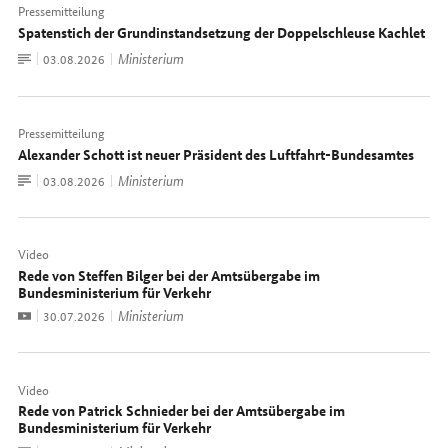
Pressemitteilung
Spatenstich der Grundinstandsetzung der Doppelschleuse Kachlet
Zum
Ministerium
Datum:
03.08.2026
Dokument
Pressemitteilung
Alexander Schott ist neuer Präsident des Luftfahrt-Bundesamtes
Zum
Ministerium
Datum:
03.08.2026
Dokument
Video
Rede von Steffen Bilger bei der Amtsübergabe im
Bundesministerium für Verkehr
Video
Ministerium
Datum:
30.07.2026
Video
Rede von Patrick Schnieder bei der Amtsübergabe im
Bundesministerium für Verkehr