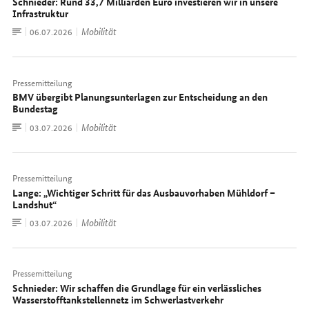
Schnieder: Rund 33,7 Milliarden Euro investieren wir in unsere
Infrastruktur
Zum
Mobilität
Datum:
06.07.2026
Dokument
Pressemitteilung
BMV übergibt Planungsunterlagen zur Entscheidung an den
Bundestag
Zum
Mobilität
Datum:
03.07.2026
Dokument
Pressemitteilung
Lange: „Wichtiger Schritt für das Ausbauvorhaben Mühldorf –
Landshut“
Zum
Mobilität
Datum:
03.07.2026
Dokument
Pressemitteilung
Schnieder: Wir schaffen die Grundlage für ein verlässliches
Wasserstofftankstellennetz im Schwerlastverkehr