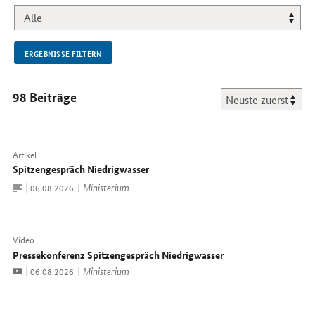
NEU.
ERGEBNISSE FILTERN
98 Beiträge
Artikel
Spitzengespräch Niedrigwasser
Zum
Ministerium
Datum:
06.08.2026
Dokument
Video
Pressekonferenz Spitzengespräch Niedrigwasser
Video
Ministerium
Datum:
06.08.2026