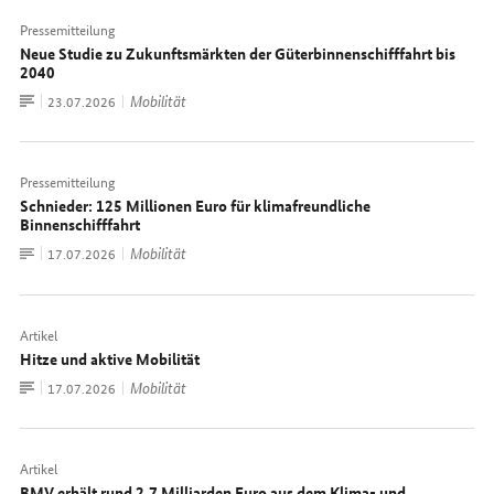
Pressemitteilung
Neue Studie zu Zukunftsmärkten der Güterbinnenschifffahrt bis
2040
Zum
Mobilität
Datum:
23.07.2026
Dokument
Pressemitteilung
Schnieder: 125 Millionen Euro für klimafreundliche
Binnenschifffahrt
Zum
Mobilität
Datum:
17.07.2026
Dokument
Artikel
Hitze und aktive Mobilität
Zum
Mobilität
Datum:
17.07.2026
Dokument
Artikel
BMV
erhält rund 2,7 Milliarden Euro aus dem Klima- und