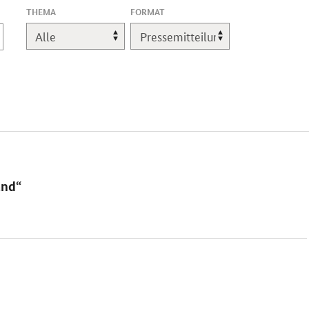
,
THEMA
FORMAT
EINE
ÄNDERUNG
LÄDT
DIE
SEITE
NEU.
and“