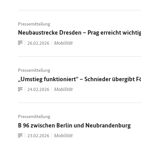
Dokument
Pressemitteilung
Neubaustrecke Dresden – Prag erreicht wichti
Zum
Datum:
Mobilität
26.02.2026
Dokument
Pressemitteilung
„Umstieg funktioniert“ – Schnieder übergibt F
Zum
Datum:
Mobilität
24.02.2026
Dokument
Pressemitteilung
B 96 zwischen Berlin und Neubrandenburg
Zum
Datum:
Mobilität
23.02.2026
Dokument