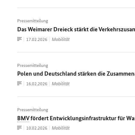
Pressemitteilung
Das Weimarer Dreieck stärkt die Verkehrszus
Zum
Datum:
Mobilität
17.02.2026
Dokument
Pressemitteilung
Polen und Deutschland stärken die Zusammena
Zum
Datum:
Mobilität
16.02.2026
Dokument
Pressemitteilung
BMV
fördert Entwicklungsinfrastruktur für Wa
Zum
Datum:
Mobilität
10.02.2026
Dokument