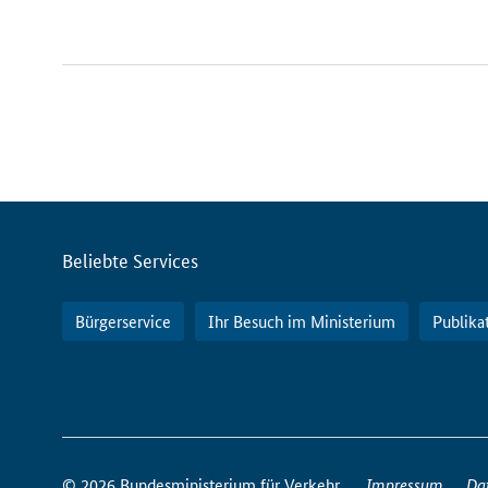
Servicemenü
Beliebte Services
Bürgerservice
Ihr Besuch im Ministerium
Publika
So
erreichen
© 2026 Bundesministerium für Verkehr
Impressum
Da