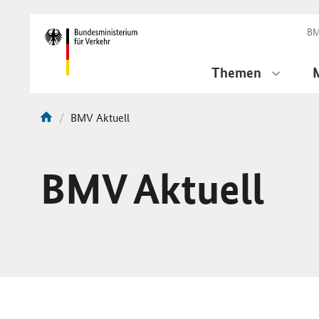
DirektZu:
Navigation
BM
Themen
Aktuelle
BMV Aktuell
Sie
Seite:
sind
hier:
BMV Aktuell