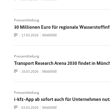
Dokument
Pressemitteilung
30 Millionen Euro für regionale Wasserstoffinf
Zum
Datum:
Mobilität
17.03.2026
Dokument
Pressemitteilung
Transport Research Arena 2030 findet in Münch
Zum
Datum:
Mobilität
10.03.2026
Dokument
Pressemitteilung
i-kfz-App ab sofort auch für Unternehmen nut
Zum
Datum:
Mobilität
03.03.2026