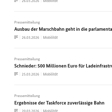
Zum
Datum:
Mobilität
26.03.2026
Dokument
Pressemitteilung
Ausbau der Marschbahn geht in die parlamenta
Zum
Datum:
Mobilität
26.03.2026
Dokument
Pressemitteilung
Schnieder: 500 Millionen Euro für Ladeinfras
Zum
Datum:
Mobilität
25.03.2026
Dokument
Pressemitteilung
Ergebnisse der Taskforce zuverlässige Bahn
Zum
Datum:
Mobilität
20.03.2026