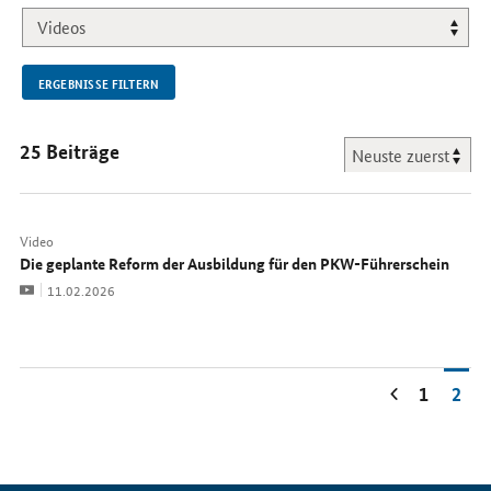
NEU.
ERGEBNISSE FILTERN
25 Beiträge
Video
Die geplante Reform der Ausbildung für den PKW-Führerschein
Video
Datum:
11.02.2026
1
2