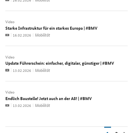
Video
Starke Infrastruktur für ein starkes Europa | #BMV
Video
Mobilität
Datum:
16.02.2026
Video
Update Führerschein: einfacher, digitaler, günstiger | #BMV
Video
Mobilität
Datum:
13.02.2026
Video
Endlich Baustelle! Jetzt auch an der A8! | #BMV
Video
Mobilität
Datum:
13.02.2026