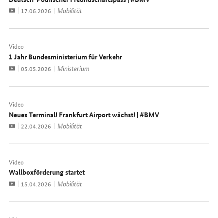
Video
Mobilität
Datum:
17.06.2026
Video
1 Jahr Bundesministerium für Verkehr
Video
Ministerium
Datum:
05.05.2026
Video
Neues Terminal! Frankfurt Airport wächst! | #BMV
Video
Mobilität
Datum:
22.04.2026
Video
Wallboxförderung startet
Video
Mobilität
Datum:
15.04.2026