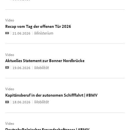
Video
Recap vom Tag der offenen Tür 2026
Video
Ministerium
Datum:
21.06.2026
Video
Aktuelles Statement zur Bonner Nordbrücke
Video
Mobilität
Datum:
19.06.2026
Video
Kapitänsberuf in der autonomen Schifffahrt | #BMV
Video
Mobilität
Datum:
18.06.2026
Video
Deutsch-Polnischer Freundschaftspass | #BMV