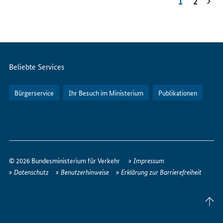
1
2
Servicemenü
Beliebte Services
Bürgerservice
Ihr Besuch im Ministerium
Publikationen
So
erreichen
© 2026 Bundesministerium für Verkehr
Impressum
Sie
Datenschutz
Benutzerhinweise
Erklärung zur Barrierefreiheit
uns
im
Seite
Internet