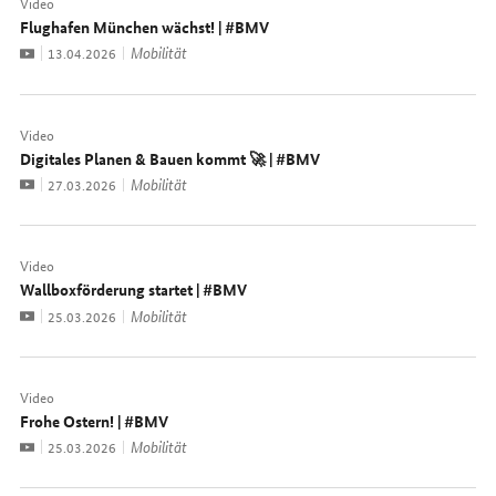
Video
Flughafen München wächst! | #BMV
Video
Mobilität
Datum:
13.04.2026
Video
Digitales Planen & Bauen kommt 🚀 | #BMV
Video
Mobilität
Datum:
27.03.2026
Video
Wallboxförderung startet | #BMV
Video
Mobilität
Datum:
25.03.2026
Video
Frohe Ostern! | #BMV
Video
Mobilität
Datum:
25.03.2026