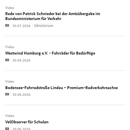
Video
Rede von Patrick Schnieder bei der Amtsübergabe im
Bundesministerium für Verkehr
Video
Ministerium
Datum:
30.07.2026
Video
Westwind Hamburg e.V. - Fahrräder für Bedürftige
Video
Datum:
30.06.2026
Video
Bodensee-Fahrradstraße Lindau – Premium-Radverkehrsachse
Video
Datum:
30.06.2026
Video
VelObserver für Schulen
Video
Datum:
30.06.2026