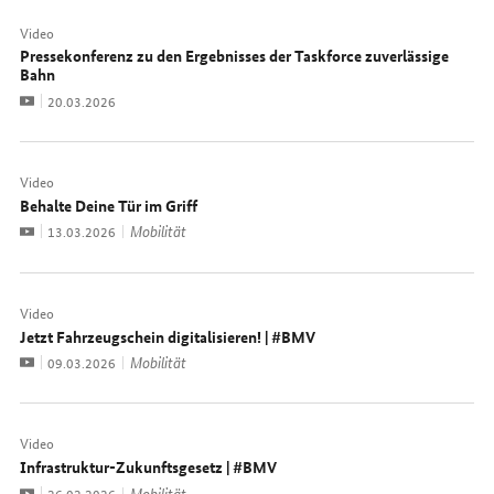
Video
Pressekonferenz zu den Ergebnisses der Taskforce zuverlässige
Bahn
Video
Datum:
20.03.2026
Video
Behalte Deine Tür im Griff
Video
Mobilität
Datum:
13.03.2026
Video
Jetzt Fahrzeugschein digitalisieren! | #BMV
Video
Mobilität
Datum:
09.03.2026
Video
Infrastruktur-Zukunftsgesetz | #BMV
Video
Mobilität
Datum:
26.02.2026