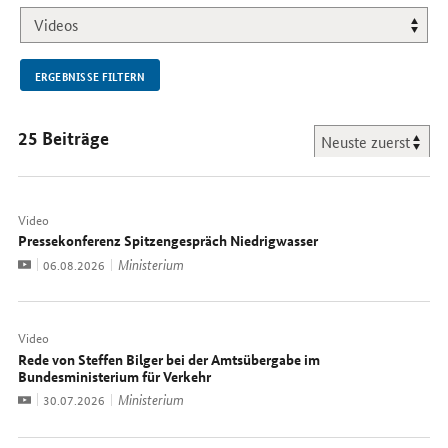
NEU.
ERGEBNISSE FILTERN
25 Beiträge
Video
Pressekonferenz Spitzengespräch Niedrigwasser
Video
Ministerium
Datum:
06.08.2026
Video
Rede von Steffen Bilger bei der Amtsübergabe im
Bundesministerium für Verkehr
Video
Ministerium
Datum:
30.07.2026