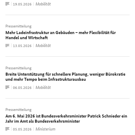
Zum
Mobilität
Datum:
19.05.2026
Dokument
Pressemitteilung
Mehr Ladeinfrastruktur an Gebäuden – mehr Flexibilität für
Handel und Wirtschaft
Zum
Mobilität
Datum:
13.05.2026
Dokument
Pressemitteilung
Breite Unterstützung für schnellere Planung, weniger Bürokratie
und mehr Tempo beim Infrastrukturausbau
Zum
Mobilität
Datum:
06.05.2026
Dokument
Pressemitteilung
Am 6. Mai 2026 ist Bundesverkehrsminister Patrick Schnieder ein
Jahr im Amt als Bundesverkehrsminister
Zum
Ministerium
Datum:
05.05.2026
Dokument