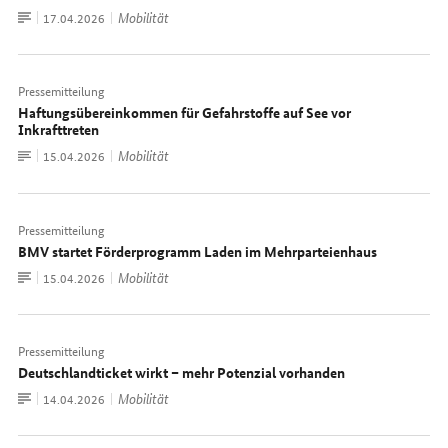
Zum
Mobilität
Datum:
17.04.2026
Dokument
Pressemitteilung
Haftungsübereinkommen für Gefahrstoffe auf See vor
Inkrafttreten
Zum
Mobilität
Datum:
15.04.2026
Dokument
Pressemitteilung
BMV startet Förderprogramm Laden im Mehrparteienhaus
Zum
Mobilität
Datum:
15.04.2026
Dokument
Pressemitteilung
Deutschlandticket wirkt – mehr Potenzial vorhanden
Zum
Mobilität
Datum:
14.04.2026
Dokument