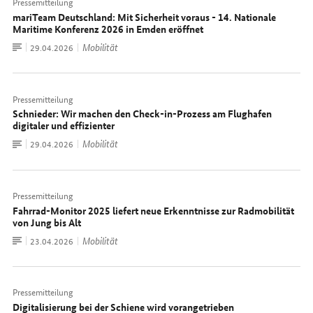
Pressemitteilung
mariTeam Deutschland: Mit Sicherheit voraus - 14. Nationale
Maritime Konferenz 2026 in Emden eröffnet
Zum
Mobilität
Datum:
29.04.2026
Dokument
Pressemitteilung
Schnieder: Wir machen den Check-in-Prozess am Flughafen
digitaler und effizienter
Zum
Mobilität
Datum:
29.04.2026
Dokument
Pressemitteilung
Fahrrad-Monitor 2025 liefert neue Erkenntnisse zur Radmobilität
von Jung bis Alt
Zum
Mobilität
Datum:
23.04.2026
Dokument
Pressemitteilung
Digitalisierung bei der Schiene wird vorangetrieben