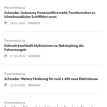
Pressemitteilung
Schnieder: Autonome Personenfähre treibt Transforma­tion zu
klimafreundlicher Schifffahrt voran
Zum
Mobilität
Datum:
28.05.2026
Dokument
Pressemitteilung
Kabinett beschließt Maßnahmen zur Bekämpfung des
Fahrermangels
Zum
Mobilität
Datum:
27.05.2026
Dokument
Pressemitteilung
Schnieder: Weitere Förderung für rund 1.500 neue Elektrobusse
Zum
Mobilität
Datum:
21.05.2026
Dokument
Pressemitteilung