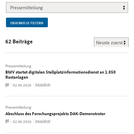
NEU.
ERGEBNISSE FILTERN
62 Beiträge
Pressemitteilung
BMV startet digitalen Stellplatzinformationsdienst an 1.850
Rastanlagen
Zum
Mobilität
Datum:
02.06.2026
Dokument
Pressemitteilung
Abschluss des Forschungsprojekts DAK‑Demonstrator
Zum
Mobilität
Datum:
02.06.2026
Dokument