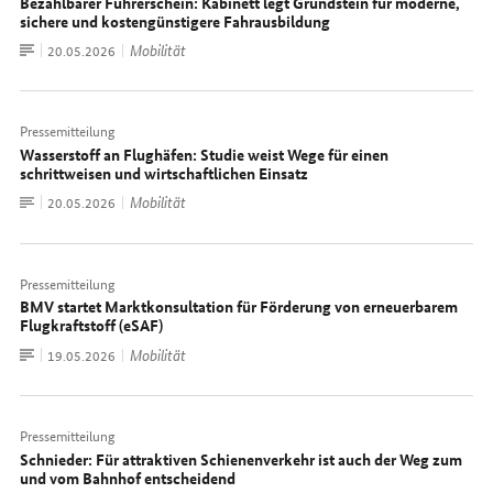
Bezahlbarer Führerschein: Kabinett legt Grundstein für moderne,
sichere und kostengünstigere Fahrausbildung
Zum
Mobilität
Datum:
20.05.2026
Dokument
Pressemitteilung
Wasserstoff an Flughäfen: Studie weist Wege für einen
schrittweisen und wirtschaftlichen Einsatz
Zum
Mobilität
Datum:
20.05.2026
Dokument
Pressemitteilung
BMV startet Marktkonsultation für Förderung von erneuerbarem
Flugkraftstoff (eSAF)
Zum
Mobilität
Datum:
19.05.2026
Dokument
Pressemitteilung
Schnieder: Für attraktiven Schienenverkehr ist auch der Weg zum
und vom Bahnhof entscheidend