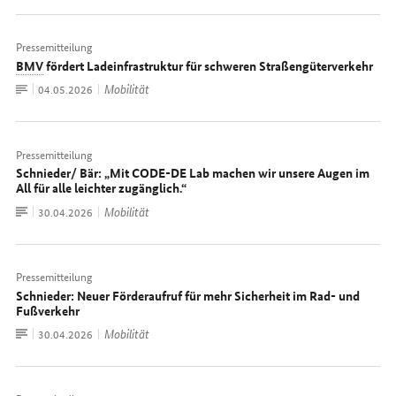
Pressemitteilung
BMV
fördert Ladeinfrastruktur für schweren Straßengüterverkehr
Zum
Mobilität
Datum:
04.05.2026
Dokument
Pressemitteilung
Schnieder/ Bär: „Mit CODE-DE Lab machen wir unsere Augen im
All für alle leichter zugänglich.“
Zum
Mobilität
Datum:
30.04.2026
Dokument
Pressemitteilung
Schnieder: Neuer Förderaufruf für mehr Sicherheit im Rad- und
Fußverkehr
Zum
Mobilität
Datum:
30.04.2026
Dokument