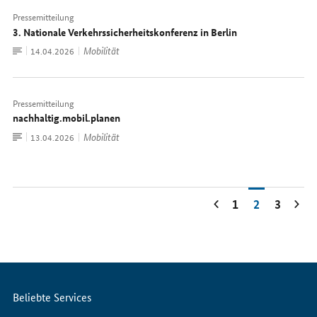
Pressemitteilung
3. Nationale Verkehrssicherheitskonferenz in Berlin
Zum
Mobilität
Datum:
14.04.2026
Dokument
Pressemitteilung
nachhaltig.mobil.planen
Zum
Mobilität
Datum:
13.04.2026
Dokument
1
2
3
Servicemenü
Beliebte Services