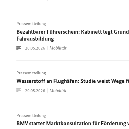
Dokument
Pressemitteilung
Bezahlbarer Führerschein: Kabinett legt Grund
Fahrausbildung
Zum
Datum:
Mobilität
20.05.2026
Dokument
Pressemitteilung
Wasserstoff an Flughäfen: Studie weist Wege fü
Zum
Datum:
Mobilität
20.05.2026
Dokument
Pressemitteilung
BMV startet Marktkonsultation für Förderung 