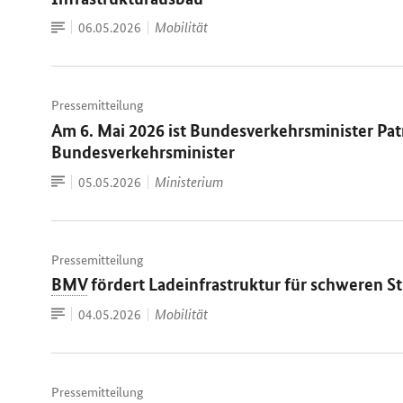
Zum
Datum:
Mobilität
06.05.2026
Dokument
Pressemitteilung
Am 6. Mai 2026 ist Bundesverkehrsminister Patr
Bundesverkehrsminister
Zum
Datum:
Ministerium
05.05.2026
Dokument
Pressemitteilung
BMV
fördert Ladeinfrastruktur für schweren S
Zum
Datum:
Mobilität
04.05.2026
Dokument
Pressemitteilung