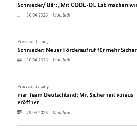
Schnieder/ Bär: „Mit CODE-DE Lab machen wir u
Zum
Datum:
Mobilität
30.04.2026
Dokument
Pressemitteilung
Schnieder: Neuer Förderaufruf für mehr Siche
Zum
Datum:
Mobilität
30.04.2026
Dokument
Pressemitteilung
mariTeam Deutschland: Mit Sicherheit voraus 
eröffnet
Zum
Datum:
Mobilität
29.04.2026
Dokument