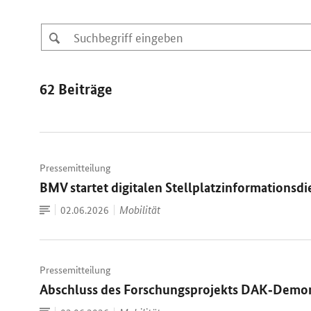
62 Beiträge
Pressemitteilung
BMV startet digitalen Stellplatzinformationsdi
Zum
Datum:
Mobilität
02.06.2026
Dokument
Pressemitteilung
Abschluss des Forschungsprojekts DAK‑Demon