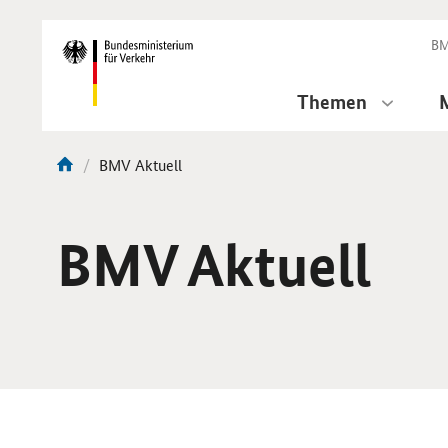
DirektZu:
Navigation
BM
Themen
Aktuelle
BMV Aktuell
Sie
Seite:
sind
hier:
BMV Aktuell