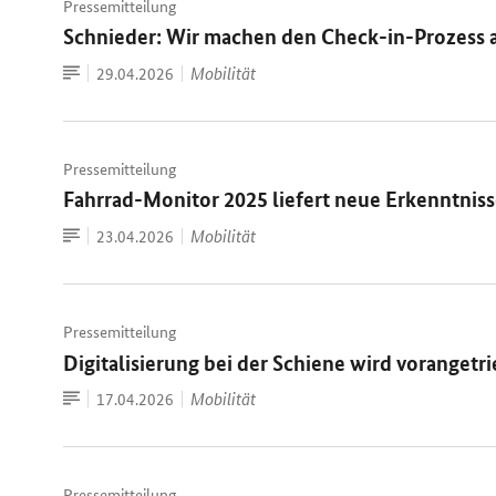
Pressemitteilung
Schnieder: Wir machen den Check-in-Prozess am
Zum
Datum:
Mobilität
29.04.2026
Dokument
Pressemitteilung
Fahrrad-Monitor 2025 liefert neue Erkenntnisse
Zum
Datum:
Mobilität
23.04.2026
Dokument
Pressemitteilung
Digitalisierung bei der Schiene wird vorangetr
Zum
Datum:
Mobilität
17.04.2026
Dokument
Pressemitteilung