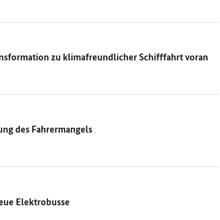
sforma­tion zu klimafreundlicher Schifffahrt voran
ung des Fahrermangels
neue Elektrobusse