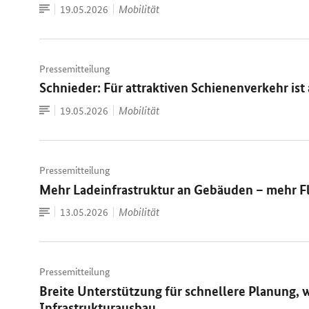
Zum
Datum:
Mobilität
19.05.2026
Dokument
Pressemitteilung
Schnieder: Für attraktiven Schienenverkehr i
Zum
Datum:
Mobilität
19.05.2026
Dokument
Pressemitteilung
Mehr Ladeinfrastruktur an Gebäuden – mehr Fle
Zum
Datum:
Mobilität
13.05.2026
Dokument
Pressemitteilung
Breite Unterstützung für schnellere Planung,
Infrastrukturausbau