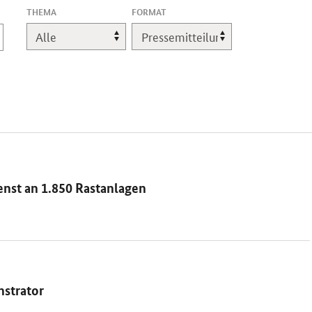
,
THEMA
FORMAT
EINE
ÄNDERUNG
LÄDT
DIE
SEITE
NEU.
enst an 1.850 Rastanlagen
strator