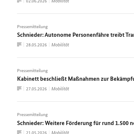
Zum
Datum:
Mobilität
02.06.2026
Dokument
Pressemitteilung
Schnieder: Autonome Personenfähre treibt Tran
Zum
Datum:
Mobilität
28.05.2026
Dokument
Pressemitteilung
Kabinett beschließt Maßnahmen zur Bekämpf
Zum
Datum:
Mobilität
27.05.2026
Dokument
Pressemitteilung
Schnieder: Weitere Förderung für rund 1.500 
Zum
Datum:
Mobilität
21.05.2026