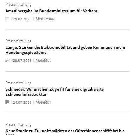
Pressemitteilung
Amtsübergabe im Bundesministerium für Verkehr
Zum
Ministerium
Datum:
29.07.2026
Dokument
Pressemitteilung
Lange: Stärken die Elektromobilität und geben Kommunen mehr
Handlungsspielräume
Zum
Mobilität
Datum:
29.07.2026
Dokument
Pressemitteilung
Schnieder: Wir machen Züge fit für eine digitalisierte
Schieneninfrastruktur
Zum
Mobilität
Datum:
24.07.2026
Dokument
Pressemitteilung
Neue Studie zu Zukunftsmärkten der Güterbinnenschifffahrt bis