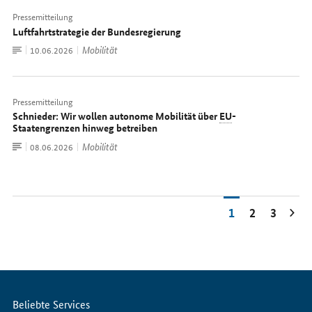
Pressemitteilung
Luftfahrtstrategie der Bundesregierung
Zum
Mobilität
Datum:
10.06.2026
Dokument
Pressemitteilung
Schnieder: Wir wollen autonome Mobilität über
EU
-
Staatengrenzen hinweg betreiben
Zum
Mobilität
Datum:
08.06.2026
Dokument
1
2
3
Servicemenü
Beliebte Services