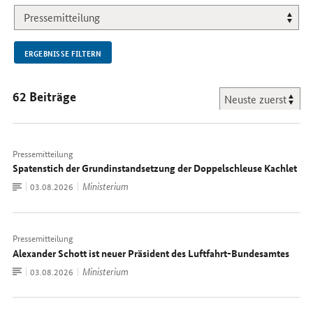
NEU.
ERGEBNISSE FILTERN
62 Beiträge
Pressemitteilung
Spatenstich der Grundinstandsetzung der Doppelschleuse Kachlet
Zum
Ministerium
Datum:
03.08.2026
Dokument
Pressemitteilung
Alexander Schott ist neuer Präsident des Luftfahrt-Bundesamtes
Zum
Ministerium
Datum:
03.08.2026
Dokument