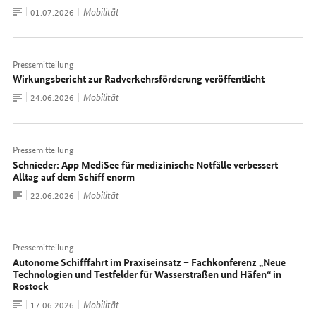
Zum
Mobilität
Datum:
01.07.2026
Dokument
Pressemitteilung
Wirkungsbericht zur Radverkehrsförderung veröffentlicht
Zum
Mobilität
Datum:
24.06.2026
Dokument
Pressemitteilung
Schnieder: App MediSee für medizinische Notfälle verbessert
Alltag auf dem Schiff enorm
Zum
Mobilität
Datum:
22.06.2026
Dokument
Pressemitteilung
Autonome Schifffahrt im Praxiseinsatz – Fachkonferenz „Neue
Technologien und Testfelder für Wasserstraßen und Häfen“ in
Rostock
Zum
Mobilität
Datum:
17.06.2026
Dokument