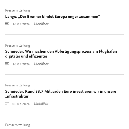
Pressemitteilung
Lange: „Der Brenner bindet Europa enger zusammen“
Zum
Mobilität
Datum:
10.07.2026
Dokument
Pressemitteilung
Schnieder: Wir machen den Abfertigungsprozess am Flughafen
digitaler und effizienter
Zum
Mobilität
Datum:
10.07.2026
Dokument
Pressemitteilung
Schnieder: Rund 33,7 Milliarden Euro investieren wir in unsere
Infrastruktur
Zum
Mobilität
Datum:
06.07.2026
Dokument
Pressemitteilung