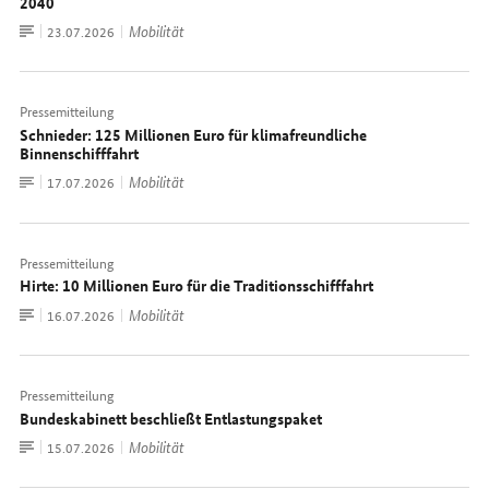
2040
Zum
Mobilität
Datum:
23.07.2026
Dokument
Pressemitteilung
Schnieder: 125 Millionen Euro für klimafreundliche
Binnenschifffahrt
Zum
Mobilität
Datum:
17.07.2026
Dokument
Pressemitteilung
Hirte: 10 Millionen Euro für die Traditionsschifffahrt
Zum
Mobilität
Datum:
16.07.2026
Dokument
Pressemitteilung
Bundeskabinett beschließt Entlastungspaket
Zum
Mobilität
Datum:
15.07.2026
Dokument