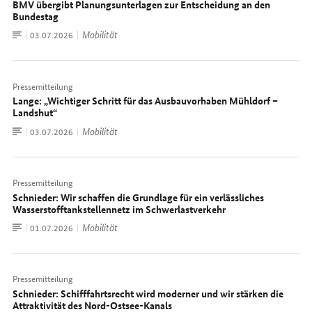
BMV übergibt Planungsunterlagen zur Entscheidung an den
Bundestag
Zum
Mobilität
Datum:
03.07.2026
Dokument
Pressemitteilung
Lange: „Wichtiger Schritt für das Ausbauvorhaben Mühldorf –
Landshut“
Zum
Mobilität
Datum:
03.07.2026
Dokument
Pressemitteilung
Schnieder: Wir schaffen die Grundlage für ein verlässliches
Wasserstofftankstellennetz im Schwerlastverkehr
Zum
Mobilität
Datum:
01.07.2026
Dokument
Pressemitteilung
Schnieder: Schifffahrtsrecht wird moderner und wir stärken die
Attraktivität des Nord-Ostsee-Kanals