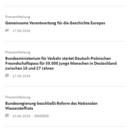
Pressemitteilung
Gemeinsame Verantwortung für die Geschichte Europas
Zum
Datum:
17.06.2026
Dokument
Pressemitteilung
Bundesministerium für Verkehr startet Deutsch‑Polnischen
Freundschaftspass für 30.000 junge Menschen in Deutschland
zwischen 18 und 27 Jahren
Zum
Datum:
17.06.2026
Dokument
Pressemitteilung
Bundesregierung beschließt Reform des Nationalen
Wasserstoffrats
Zum
Mobilität
Datum:
10.06.2026
Dokument