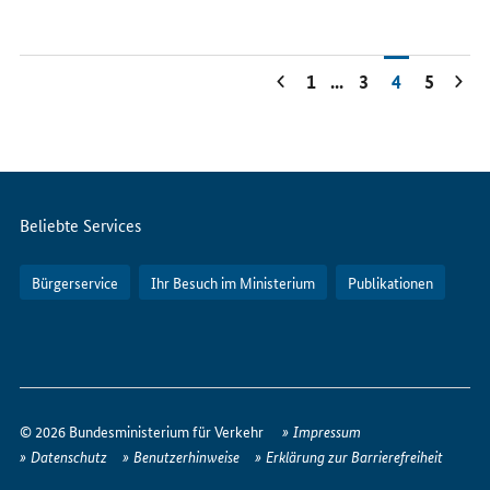
1
...
3
4
5
Servicemenü
Beliebte Services
Bürgerservice
Ihr Besuch im Ministerium
Publikationen
So
erreichen
© 2026 Bundesministerium für Verkehr
Impressum
Sie
Datenschutz
Benutzerhinweise
Erklärung zur Barrierefreiheit
uns