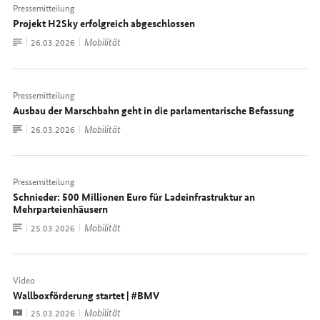
Pressemitteilung
Projekt H2Sky erfolgreich abgeschlossen
Zum
Mobilität
Datum:
26.03.2026
Dokument
Pressemitteilung
Ausbau der Marschbahn geht in die parlamentarische Befassung
Zum
Mobilität
Datum:
26.03.2026
Dokument
Pressemitteilung
Schnieder: 500 Millionen Euro für Ladeinfrastruktur an
Mehrparteienhäusern
Zum
Mobilität
Datum:
25.03.2026
Dokument
Video
Wallboxförderung startet | #BMV
Video
Mobilität
Datum:
25.03.2026