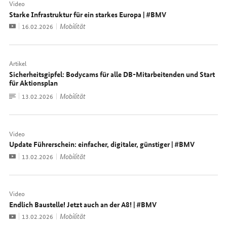
Video
Starke Infrastruktur für ein starkes Europa | #BMV
Video
Mobilität
Datum:
16.02.2026
Artikel
Sicherheitsgipfel: Bodycams für alle DB-Mitarbeitenden und Start
für Aktionsplan
Zum
Mobilität
Datum:
13.02.2026
Dokument
Video
Update Führerschein: einfacher, digitaler, günstiger | #BMV
Video
Mobilität
Datum:
13.02.2026
Video
Endlich Baustelle! Jetzt auch an der A8! | #BMV
Video
Mobilität
Datum:
13.02.2026