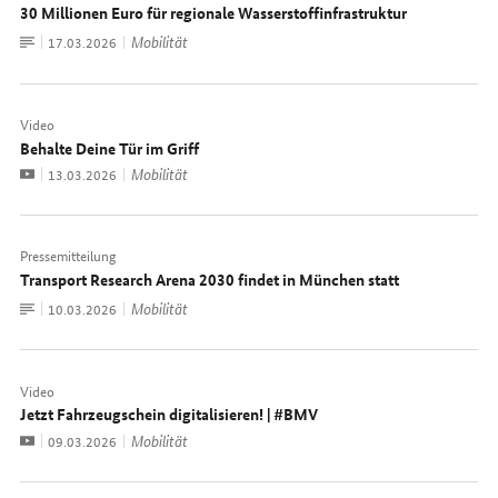
30 Millionen Euro für regionale Wasserstoffinfrastruktur
Zum
Mobilität
Datum:
17.03.2026
Dokument
Video
Behalte Deine Tür im Griff
Video
Mobilität
Datum:
13.03.2026
Pressemitteilung
Transport Research Arena 2030 findet in München statt
Zum
Mobilität
Datum:
10.03.2026
Dokument
Video
Jetzt Fahrzeugschein digitalisieren! | #BMV
Video
Mobilität
Datum:
09.03.2026