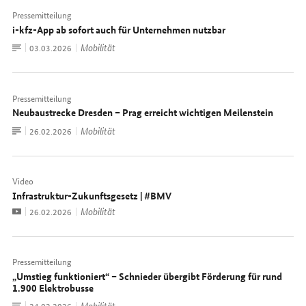
Pressemitteilung
i-kfz-App ab sofort auch für Unternehmen nutzbar
Zum
Mobilität
Datum:
03.03.2026
Dokument
Pressemitteilung
Neubaustrecke Dresden – Prag erreicht wichtigen Meilenstein
Zum
Mobilität
Datum:
26.02.2026
Dokument
Video
Infrastruktur-Zukunftsgesetz | #BMV
Video
Mobilität
Datum:
26.02.2026
Pressemitteilung
„Umstieg funktioniert“ – Schnieder übergibt Förderung für rund
1.900 Elektrobusse
Zum
Mobilität
Datum:
24.02.2026