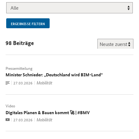
NEU.
ERGEBNISSE FILTERN
98 Beiträge
Pressemitteilung
Minister Schnieder: „Deutschland wird BIM-Land“
Zum
Mobilität
Datum:
27.03.2026
Dokument
Video
Digitales Planen & Bauen kommt 🚀 | #BMV
Video
Mobilität
Datum:
27.03.2026