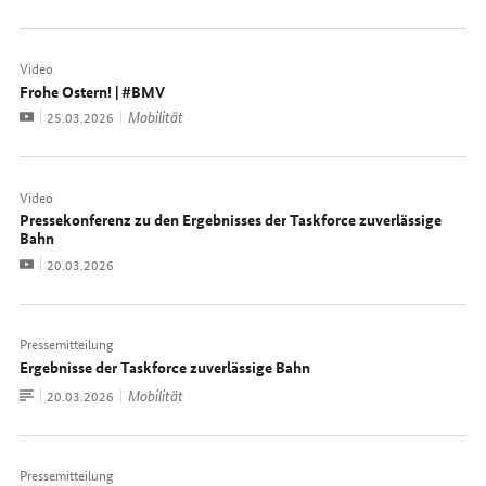
Video
Frohe Ostern! | #BMV
Video
Mobilität
Datum:
25.03.2026
Video
Pressekonferenz zu den Ergebnisses der Taskforce zuverlässige
Bahn
Video
Datum:
20.03.2026
Pressemitteilung
Ergebnisse der Taskforce zuverlässige Bahn
Zum
Mobilität
Datum:
20.03.2026
Dokument
Pressemitteilung