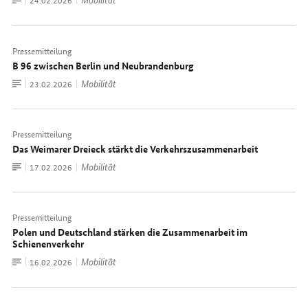
Dokument
Pressemitteilung
B 96 zwischen Berlin und Neubrandenburg
Zum
Mobilität
Datum:
23.02.2026
Dokument
Pressemitteilung
Das Weimarer Dreieck stärkt die Verkehrszusammenarbeit
Zum
Mobilität
Datum:
17.02.2026
Dokument
Pressemitteilung
Polen und Deutschland stärken die Zusammenarbeit im
Schienenverkehr
Zum
Mobilität
Datum:
16.02.2026
Dokument