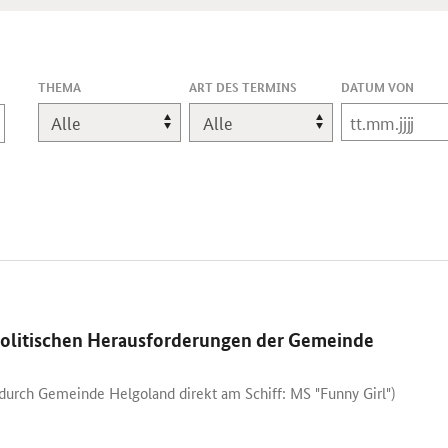
,
THEMA
ART DES TERMINS
DATUM VON
EINE
ÄNDERUNG
LÄDT
DIE
SEITE
NEU.
politischen Herausforderungen der Gemeinde
urch Gemeinde Helgoland direkt am Schiff: MS "Funny Girl")