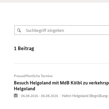
1 Beitrag
Presseöffentliche Termine
Besuch Helgoland mit MdB Kölbl zu verkehrs
Helgoland
Termin
Ort:
Datum:
Hafen Helgoland (Begrüßung d
06.08.2026 - 06.08.2026