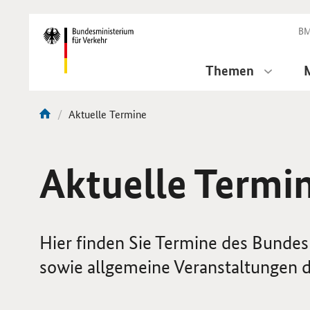
DirektZu:
Navigation
BM
Themen
Aktuelle
Aktuelle Termine
Sie
Seite:
sind
hier:
Aktuelle Termi
Hier finden Sie Termine des Bundesm
sowie allgemeine Veranstaltungen 