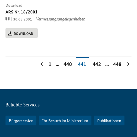
Download
ARS Nr. 18/2001
Publikation
Thema
Vermessungsangelegenheiten
30.05.2001
DOWNLOAD
1
...
440
441
442
...
448
Servicemenü
Beliebte Services
Bürgerservice
Ihr Besuch im Ministerium
Publikationen