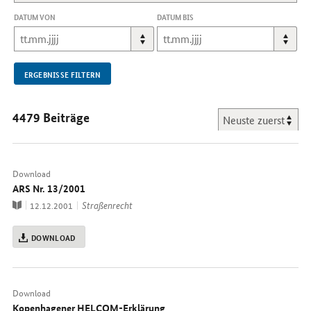
DIE
DATUM VON
DATUM BIS
SEITE
NEU.
ERGEBNISSE FILTERN
4479 Beiträge
Download
ARS Nr. 13/2001
Publikation
Thema
Straßenrecht
12.12.2001
DOWNLOAD
Download
Kopenhagener HELCOM-Erklärung