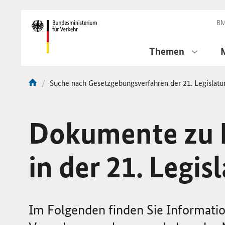
DirektZu:
Navigation
BM
Themen
Aktuelle
Suche nach Gesetzgebungsverfahren der 21. Legislatu
Sie
Seite:
sind
hier:
Dokumente zu 
in der 21. Legis
Im Folgenden finden Sie Informati