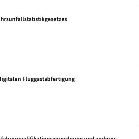
rsunfallstatistikgesetzes
igitalen Fluggastabfertigung
tfahrerqualifikationsverordnung und anderer