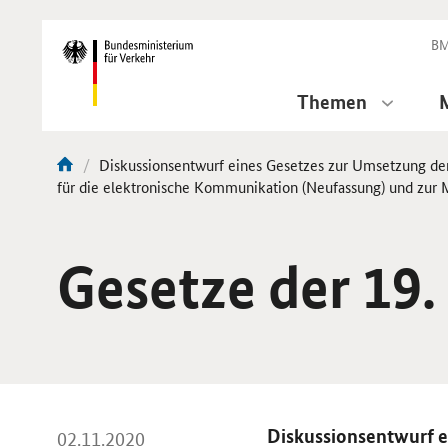
DirektZu:
Navigation
BM
Themen
Aktuelle
Diskussionsentwurf eines Gesetzes zur Umsetzung de
Sie
Seite:
für die elektronische Kommunikation (Neufassung) und zur
sind
hier:
Gesetze der 19.
Diskussionsentwurf e
02.11.2020