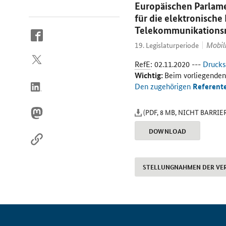
Europäischen Parlam
für die elektronisch
Telekommunikationsr
So
Mobil
19. Legislaturperiode
erreichen
Sie
RefE
: 02.11.2020 ---
Drucks
uns
Wichtig:
Beim vorliegenden
im
Den zugehörigen
Referent
Internet
(PDF, 8 MB, NICHT BARRIE
DOWNLOAD
STELLUNGNAHMEN DER VE