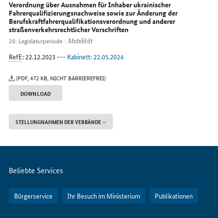
uns
Verordnung über Ausnahmen für Inhaber ukrainischer
im
Fahrerqualifizierungsnachweise sowie zur Änderung der
Berufskraftfahrerqualifikationsverordnung und anderer
Internet
straßenverkehrsrechtlicher Vorschriften
Mobilität
20. Legislaturperiode
RefE
: 22.12.2023 ---
Kabinett: 22.05.2024
(PDF, 472 KB, NICHT BARRIEREFREI)
DOWNLOAD
STELLUNGNAHMEN DER VERBÄNDE
Servicemenü
Beliebte Services
Bürgerservice
Ihr Besuch im Ministerium
Publikationen