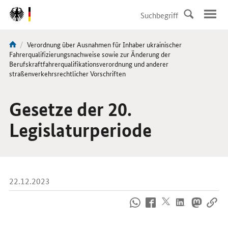
DirektZu:
Navigation
Aktuelle
Verordnung über Ausnahmen für Inhaber ukrainischer
Sie
Seite:
Fahrerqualifizierungsnachweise sowie zur Änderung der
sind
Berufskraftfahrerqualifikationsverordnung und anderer
straßenverkehrsrechtlicher Vorschriften
hier:
Gesetze der 20.
Legislaturperiode
22.12.2023
So
erreichen
Sie