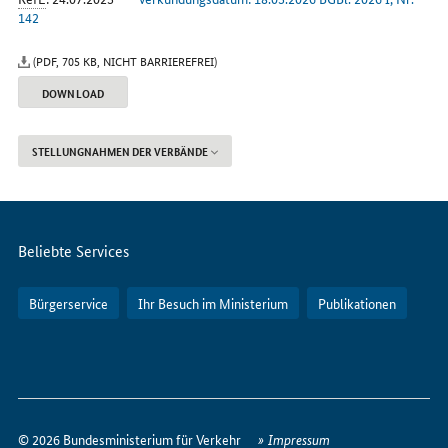
142
(PDF, 705 KB, NICHT BARRIEREFREI)
DOWNLOAD
STELLUNGNAHMEN DER VERBÄNDE
Servicemenü
Beliebte Services
Bürgerservice
Ihr Besuch im Ministerium
Publikationen
So
erreichen
© 2026 Bundesministerium für Verkehr
Impressum