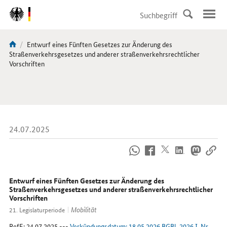
DirektZu:
Navigation
Aktuelle
Entwurf eines Fünften Gesetzes zur Änderung des
Sie
Seite:
Straßenverkehrsgesetzes und anderer straßenverkehrsrechtlicher
sind
Vorschriften
hier:
24.07.2025
So
erreichen
Sie
uns
Entwurf eines Fünften Gesetzes zur Änderung des
im
Straßenverkehrsgesetzes und anderer straßenverkehrsrechtlicher
Vorschriften
Internet
Mobilität
21. Legislaturperiode
RefE
: 24.07.2025 ---
Verkündungsdatum: 18.05.2026 BGBl. 2026 I, Nr.