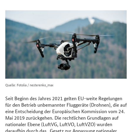
erreichen
Sie
uns
im
Internet
Quelle: Fotolia / nesterenko_max
Seit Beginn des Jahres 2021 gelten EU-weite Regelungen
für den Betrieb unbemannter Fluggeräte (Drohnen), die auf
eine Entscheidung der Europäischen Kommission vom 24.
Mai 2019 zurückgehen. Die rechtlichen Grundlagen auf
nationaler Ebene (LuftVG, LuftVO, LuftVZO) wurden
daraufhin durch das „Gesetz zur Anpassung nationaler