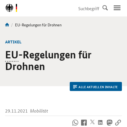
DirektZu:
Navigation
Aktuelle
EU-Regelungen für Drohnen
Sie
Seite:
sind
hier:
ARTIKEL
EU
-Regelungen für
Drohnen
ALLE AKTUELLEN INHALTE
29.11.2021
Mobilität
So