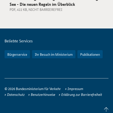
See - Die neuen Regeln im Überblick
PDF, 422 KB, NICHT BARRIEREFREI
Servicemenü
Beliebte Services
Bürgerservice
Ihr Besuch im Ministerium
Publikationen
So
erreichen
© 2026 Bundesministerium für Verkehr
Impressum
Sie
Datenschutz
Benutzerhinweise
Erklärung zur Barrierefreiheit
uns
im
Seite
Internet