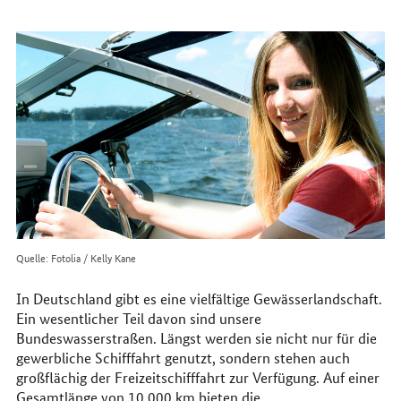
erreichen
Sie
uns
im
Internet
Quelle: Fotolia / Kelly Kane
In Deutschland gibt es eine vielfältige Gewässerlandschaft.
Ein wesentlicher Teil davon sind unsere
Bundeswasserstraßen. Längst werden sie nicht nur für die
gewerbliche Schifffahrt genutzt, sondern stehen auch
großflächig der Freizeitschifffahrt zur Verfügung. Auf einer
Gesamtlänge von 10.000
km
bieten die