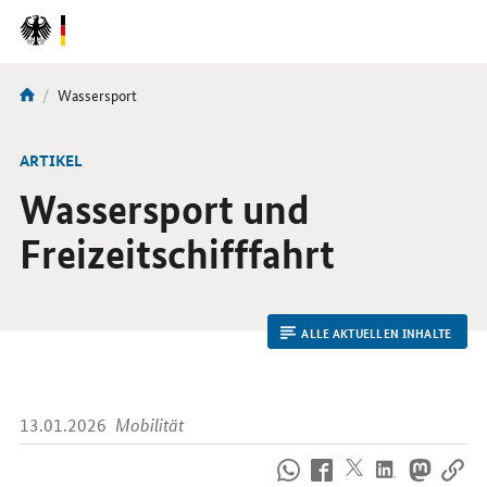
DirektZu:
Navigation
Aktuelle
Wassersport
Sie
Seite:
sind
hier:
ARTIKEL
Wassersport und
Freizeitschifffahrt
ALLE AKTUELLEN INHALTE
13.01.2026
Mobilität
So