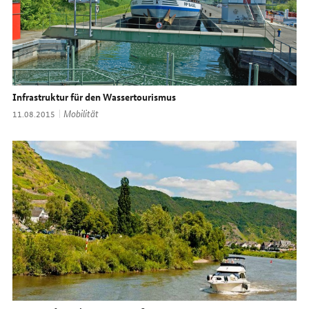
Infrastruktur für den Wassertourismus
Thema:
Mobilität
Datum:
11.08.2015