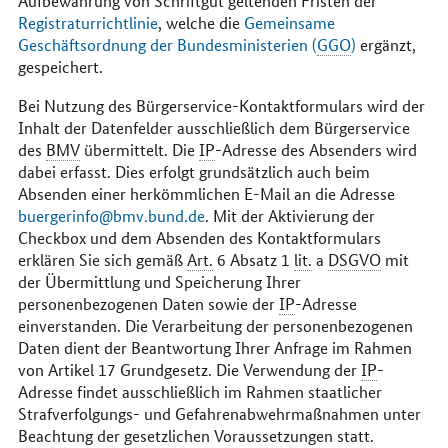
Aufbewahrung von Schriftgut geltenden Fristen der
Registraturrichtlinie
, welche die
Gemeinsame
Geschäftsordnung der Bundesministerien (
GGO
)
ergänzt,
gespeichert.
Bei Nutzung des Bürgerservice-Kontaktformulars wird der
Inhalt der Datenfelder ausschließlich dem Bürgerservice
des
BMV
übermittelt. Die
IP
-Adresse des Absenders wird
dabei erfasst. Dies erfolgt grundsätzlich auch beim
Absenden einer herkömmlichen
E-Mail
an die Adresse
buergerinfo@bmv.bund.de
. Mit der Aktivierung der
Checkbox
und dem Absenden des Kontaktformulars
erklären Sie sich gemäß
Art.
6 Absatz 1
lit.
a
DSGVO
mit
der Übermittlung und Speicherung Ihrer
personenbezogenen Daten sowie der
IP
-Adresse
einverstanden. Die Verarbeitung der personenbezogenen
Daten dient der Beantwortung Ihrer Anfrage im Rahmen
von Artikel 17 Grundgesetz. Die Verwendung der
IP
-
Adresse findet ausschließlich im Rahmen staatlicher
Strafverfolgungs- und Gefahrenabwehrmaßnahmen unter
Beachtung der gesetzlichen Voraussetzungen statt.