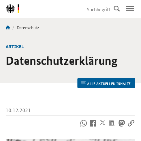
DirektZu:
Navigation
Aktuelle
Datenschutz
Sie
Seite:
sind
hier:
ARTIKEL
Datenschutzerklärung
ALLE AKTUELLEN INHALTE
10.12.2021
So
erreichen
Sie
uns